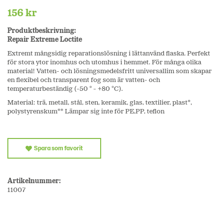
156 kr
Produktbeskrivning:
Repair Extreme Loctite
Extremt mångsidig reparationslösning i lättanvänd flaska. Perfekt
för stora ytor inomhus och utomhus i hemmet. För många olika
material! Vatten- och lösningsmedelsfritt universallim som skapar
en flexibel och transparent fog som är vatten- och
temperaturbeständig (-50 ° - +80 °C).
Material: trä, metall, stål, sten, keramik, glas, textilier, plast*,
polystyrenskum** Lämpar sig inte för PE,PP, teflon
Spara som favorit
Artikelnummer:
11007