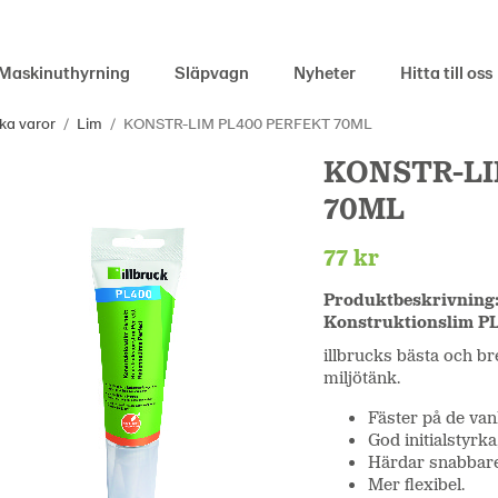
Maskinuthyrning
Släpvagn
Nyheter
Hitta till oss
ka varor
/
Lim
/
KONSTR-LIM PL400 PERFEKT 70ML
KONSTR-LI
70ML
77 kr
Produktbeskrivning
Konstruktionslim PL
illbrucks bästa och b
miljötänk.
Fäster på de van
God initialstyrka
Härdar snabbare
Mer flexibel.