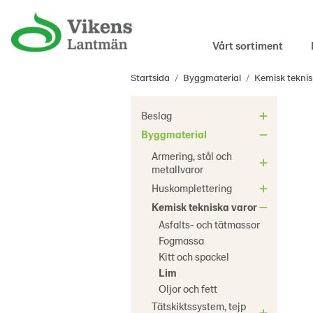
Vårt sortiment
Startsida
/
Byggmaterial
/
Kemisk teknis
Beslag
Byggmaterial
Armering, stål och
metallvaror
Huskomplettering
Kemisk tekniska varor
Asfalts- och tätmassor
Fogmassa
Kitt och spackel
Lim
Oljor och fett
Tätskiktssystem, tejp