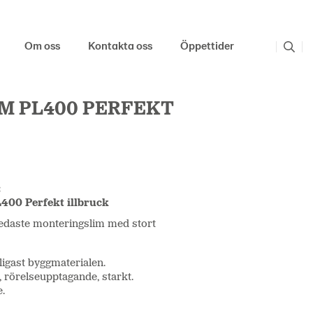
Om oss
Kontakta oss
Öppettider
M PL400 PERFEKT
:
400 Perfekt illbruck
redaste monteringslim med stort
ligast byggmaterialen.
, rörelseupptagande, starkt.
.