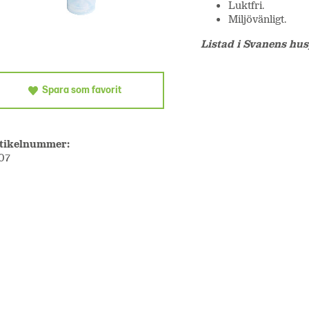
Luktfri.
Miljövänligt.
Listad i Svanens hu
Spara som favorit
tikelnummer:
07