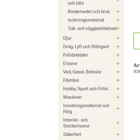
och tätn
Bindemedel och bruk
Isoleringsmaterial
Tak- och väggbeklädnad
Djur
Drag, Lyft och Stängsel
Fritidskläder
Elvaror
Ar
93
Ved, Gasol, Bränsle
Fästdon
Hobby, Sport och Fritid
Maskiner
Inredningsmaterial och
Färg
Interiör- och
Snickerivaror
Säkerhet