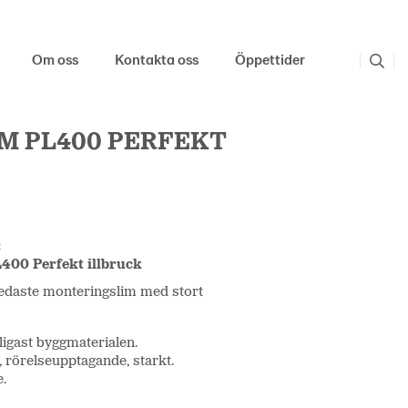
Om oss
Kontakta oss
Öppettider
M PL400 PERFEKT
:
400 Perfekt illbruck
redaste monteringslim med stort
ligast byggmaterialen.
, rörelseupptagande, starkt.
.