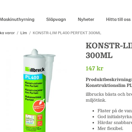
Maskinuthyrning
Släpvagn
Nyheter
Hitta till oss
ka varor
/
Lim
/
KONSTR-LIM PL400 PERFEKT 300ML
KONSTR-LI
300ML
147 kr
Produktbeskrivning
Konstruktionslim PL
illbrucks bästa och b
miljötänk.
Fäster på de van
God initialstyrka
Härdar snabbare
Mer flexibel.