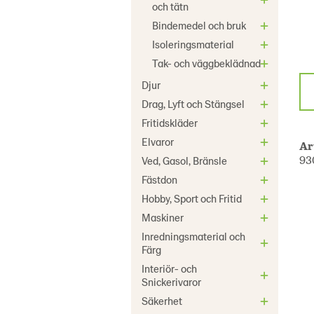
och tätn
Bindemedel och bruk
Isoleringsmaterial
Tak- och väggbeklädnad
Djur
Drag, Lyft och Stängsel
Fritidskläder
Elvaror
Ar
93
Ved, Gasol, Bränsle
Fästdon
Hobby, Sport och Fritid
Maskiner
Inredningsmaterial och
Färg
Interiör- och
Snickerivaror
Säkerhet