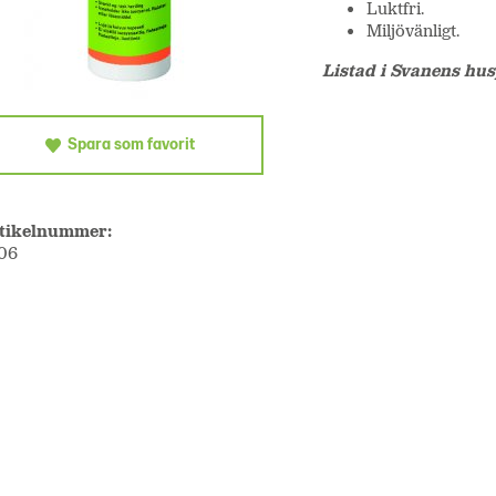
Luktfri.
Miljövänligt.
Listad i Svanens hu
Spara som favorit
tikelnummer:
06