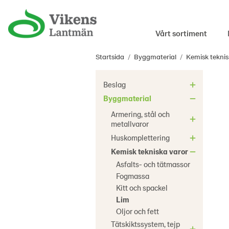
Vårt sortiment
Startsida
/
Byggmaterial
/
Kemisk teknis
Beslag
Byggmaterial
Armering, stål och
metallvaror
Huskomplettering
Kemisk tekniska varor
Asfalts- och tätmassor
Fogmassa
Kitt och spackel
Lim
Oljor och fett
Tätskiktssystem, tejp