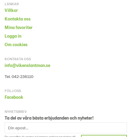
LÄNKAR
Villkor
Kontakta oss
Mina favoriter
Logga in
Om cookies
KONTAKTA OSS
info@vikenslantman.se
Tel. 042-236110
FÖLJ OSS
Facebook
NYHETSBREV
Ta del av våra bästa erbjudanden och nyheter!
De uppgifter du matar in kommer endast användas till