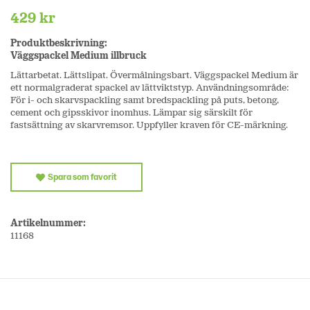
429 kr
Produktbeskrivning:
Väggspackel Medium illbruck
Lättarbetat. Lättslipat. Övermålningsbart. Väggspackel Medium är
ett normalgraderat spackel av lättviktstyp. Användningsområde:
För i- och skarvspackling samt bredspackling på puts, betong,
cement och gipsskivor inomhus. Lämpar sig särskilt för
fastsättning av skarvremsor. Uppfyller kraven för CE-märkning.
Spara som favorit
Artikelnummer:
11168