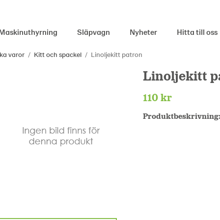
Maskinuthyrning
Släpvagn
Nyheter
Hitta till oss
ka varor
/
Kitt och spackel
/
Linoljekitt patron
Linoljekitt 
110 kr
Produktbeskrivning