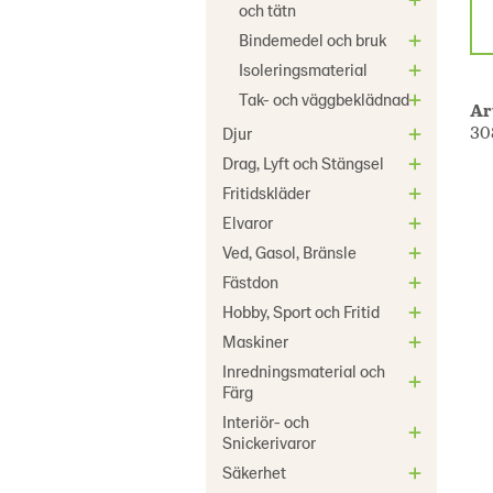
och tätn
Bindemedel och bruk
Isoleringsmaterial
Tak- och väggbeklädnad
Ar
30
Djur
Drag, Lyft och Stängsel
Fritidskläder
Elvaror
Ved, Gasol, Bränsle
Fästdon
Hobby, Sport och Fritid
Maskiner
Inredningsmaterial och
Färg
Interiör- och
Snickerivaror
Säkerhet