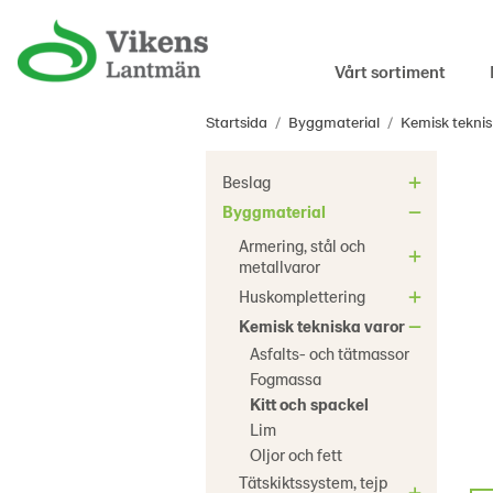
Vårt sortiment
Startsida
/
Byggmaterial
/
Kemisk teknis
Beslag
Byggmaterial
Armering, stål och
metallvaror
Huskomplettering
Kemisk tekniska varor
Asfalts- och tätmassor
Fogmassa
Kitt och spackel
Lim
Oljor och fett
Tätskiktssystem, tejp