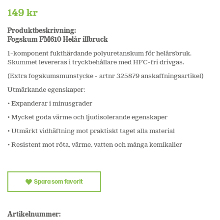
149 kr
Produktbeskrivning:
Fogskum FM610 Helår illbruck
1-komponent fukthärdande polyuretanskum för helårsbruk.
Skummet levereras i tryckbehållare med HFC-fri drivgas.
(Extra fogskumsmunstycke - artnr 325879 anskaffningsartikel)
Utmärkande egenskaper:
• Expanderar i minusgrader
• Mycket goda värme och ljudisolerande egenskaper
• Utmärkt vidhäftning mot praktiskt taget alla material
• Resistent mot röta, värme, vatten och många kemikalier
Spara som favorit
Artikelnummer: