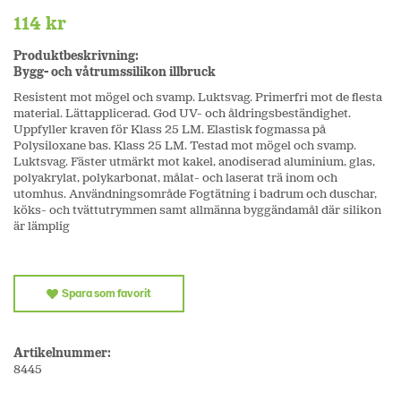
114 kr
Produktbeskrivning:
Bygg- och våtrumssilikon illbruck
Resistent mot mögel och svamp. Luktsvag. Primerfri mot de flesta
material. Lättapplicerad. God UV- och åldringsbeständighet.
Uppfyller kraven för Klass 25 LM. Elastisk fogmassa på
Polysiloxane bas. Klass 25 LM. Testad mot mögel och svamp.
Luktsvag. Fäster utmärkt mot kakel, anodiserad aluminium, glas,
polyakrylat, polykarbonat, målat- och laserat trä inom och
utomhus. Användningsområde Fogtätning i badrum och duschar,
köks- och tvättutrymmen samt allmänna byggändamål där silikon
är lämplig
Spara som favorit
Artikelnummer:
8445