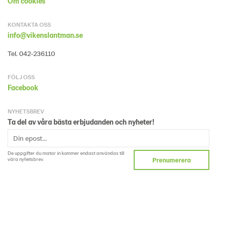
Om cookies
KONTAKTA OSS
info@vikenslantman.se
Tel. 042-236110
FÖLJ OSS
Facebook
NYHETSBREV
Ta del av våra bästa erbjudanden och nyheter!
De uppgifter du matar in kommer endast användas till
våra nyhetsbrev.
Prenumerera