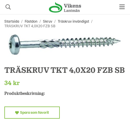
Startsida
/
Fästdon
/
Skruv
/
Träskruv invändigst
/
TRÄSKRUV TKT 4,0X20 FZB SB
TRÄSKRUV TKT 4,0X20 FZB SB
34 kr
Produktbeskrivning:
Spara som favorit