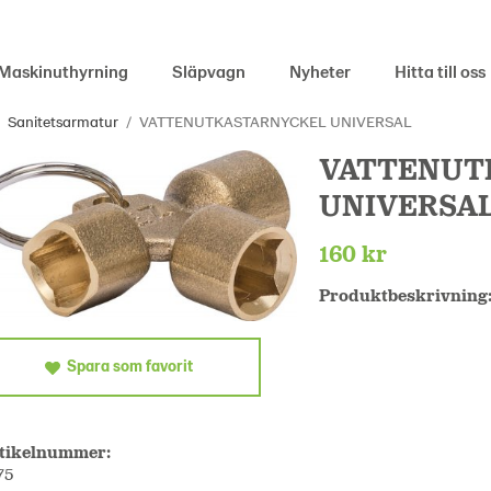
Maskinuthyrning
Släpvagn
Nyheter
Hitta till oss
Sanitetsarmatur
/
VATTENUTKASTARNYCKEL UNIVERSAL
VATTENUT
UNIVERSA
160 kr
Produktbeskrivning
Spara som favorit
tikelnummer:
75