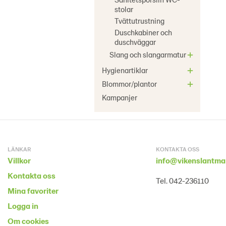
stolar
Tvättutrustning
Duschkabiner och
duschväggar
Slang och slangarmatur
Hygienartiklar
Blommor/plantor
Kampanjer
LÄNKAR
KONTAKTA OSS
Villkor
info@vikenslantma
Kontakta oss
Tel. 042-236110
Mina favoriter
Logga in
Om cookies