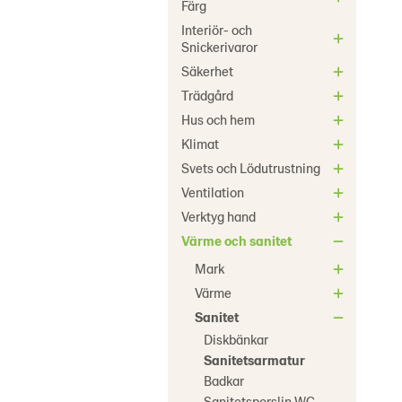
Färg
Interiör- och
Snickerivaror
Säkerhet
Trädgård
Hus och hem
Klimat
Svets och Lödutrustning
Ventilation
Verktyg hand
Värme och sanitet
Mark
Värme
Sanitet
Diskbänkar
Sanitetsarmatur
Badkar
Sanitetsporslin WC-