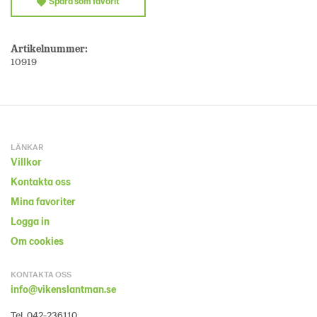
Spara som favorit
Artikelnummer:
10919
LÄNKAR
Villkor
Kontakta oss
Mina favoriter
Logga in
Om cookies
KONTAKTA OSS
info@vikenslantman.se
Tel. 042-236110