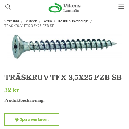
Startsida
/
Fästdon
/
Skruv
/
Träskruv invändigst
/
TRÄSKRUV TFX 3,5X25 FZB SB
TRÄSKRUV TFX 3,5X25 FZB SB
32 kr
Produktbeskrivning:
Spara som favorit