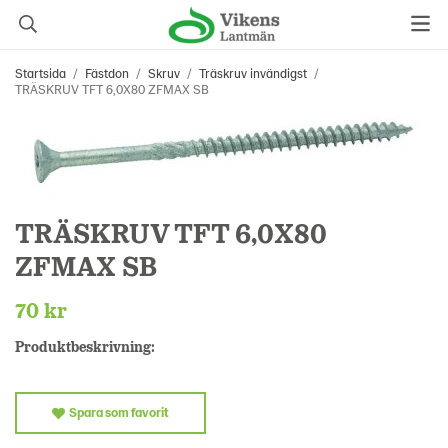
Startsida
/
Fästdon
/
Skruv
/
Träskruv invändigst
/
TRÄSKRUV TFT 6,0X80 ZFMAX SB
TRÄSKRUV TFT 6,0X80
ZFMAX SB
70 kr
Produktbeskrivning:
Spara som favorit