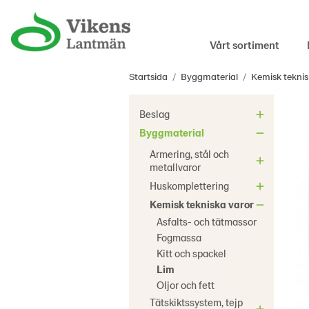
Vårt sortiment
Startsida
/
Byggmaterial
/
Kemisk teknis
Beslag
Byggmaterial
Armering, stål och
metallvaror
Huskomplettering
Kemisk tekniska varor
Asfalts- och tätmassor
Fogmassa
Kitt och spackel
Lim
Oljor och fett
Tätskiktssystem, tejp