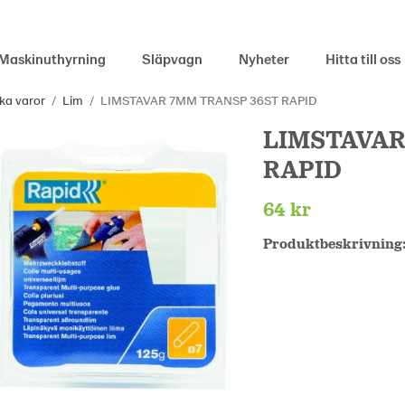
Maskinuthyrning
Släpvagn
Nyheter
Hitta till oss
ka varor
/
Lim
/
LIMSTAVAR 7MM TRANSP 36ST RAPID
LIMSTAVAR
RAPID
64 kr
Produktbeskrivning