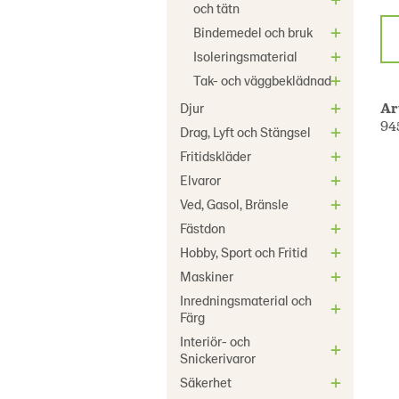
och tätn
Bindemedel och bruk
Isoleringsmaterial
Tak- och väggbeklädnad
Ar
Djur
94
Drag, Lyft och Stängsel
Fritidskläder
Elvaror
Ved, Gasol, Bränsle
Fästdon
Hobby, Sport och Fritid
Maskiner
Inredningsmaterial och
Färg
Interiör- och
Snickerivaror
Säkerhet