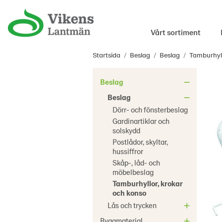
Vårt sortiment
Startsida
/
Beslag
/
Beslag
/
Tamburhyll
Beslag
Beslag
Dörr- och fönsterbeslag
Gardinartiklar och
solskydd
Postlådor, skyltar,
hussiffror
Skåp-, låd- och
möbelbeslag
Tamburhyllor, krokar
och konso
Lås och trycken
Byggmaterial