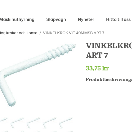
Maskinuthyrning
Släpvagn
Nyheter
Hitta till oss
or, krokar och konso
/
VINKELKROK VIT 40MMSB ART 7
VINKELKRO
ART 7
33,75 kr
Produktbeskrivning