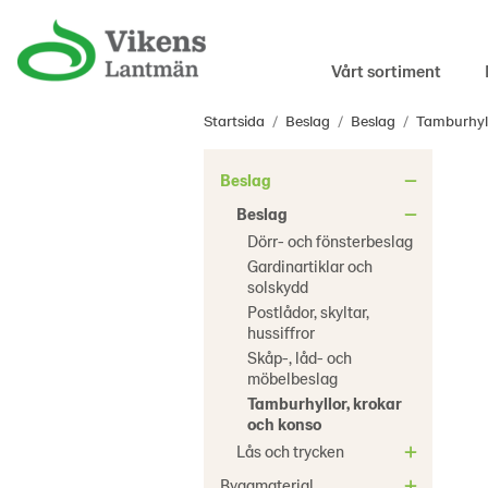
Vårt sortiment
Startsida
/
Beslag
/
Beslag
/
Tamburhyll
Beslag
Beslag
Dörr- och fönsterbeslag
Gardinartiklar och
solskydd
Postlådor, skyltar,
hussiffror
Skåp-, låd- och
möbelbeslag
Tamburhyllor, krokar
och konso
Lås och trycken
Byggmaterial