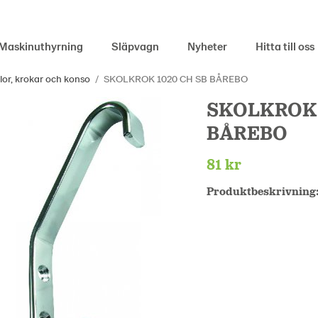
Maskinuthyrning
Släpvagn
Nyheter
Hitta till oss
or, krokar och konso
/
SKOLKROK 1020 CH SB BÅREBO
SKOLKROK 
BÅREBO
81 kr
Produktbeskrivning