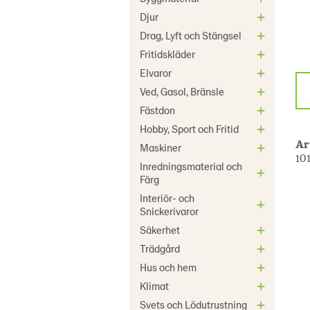
Djur
Drag, Lyft och Stängsel
Fritidskläder
Elvaror
Ved, Gasol, Bränsle
Fästdon
Hobby, Sport och Fritid
Ar
Maskiner
10
Inredningsmaterial och
Färg
Interiör- och
Snickerivaror
Säkerhet
Trädgård
Hus och hem
Klimat
Svets och Lödutrustning