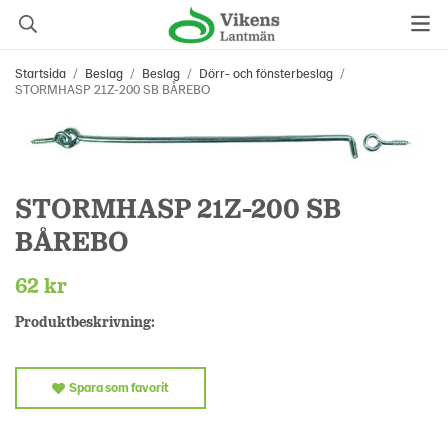
Startsida
/
Beslag
/
Beslag
/
Dörr- och fönsterbeslag
/
STORMHASP 21Z-200 SB BÅREBO
STORMHASP 21Z-200 SB
BÅREBO
62 kr
Produktbeskrivning:
Spara som favorit