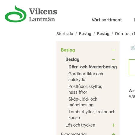
Vårt sortiment
Startsida
/
Beslag
/
Beslag
/
Dörr- och 
Beslag
Beslag
Dörr- och fönsterbeslag
Gardinartiklar och
solskydd
Postlådor, skyltar,
Ar
hussiffror
85
Skåp-, låd- och
möbelbeslag
Tamburhyllor, krokar och
konso
Lås och trycken
Byggmaterial