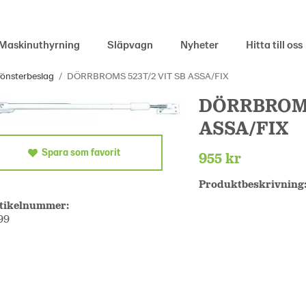
Maskinuthyrning
Släpvagn
Nyheter
Hitta till oss
fönsterbeslag
/
DÖRRBROMS 523T/2 VIT SB ASSA/FIX
DÖRRBROMS
ASSA/FIX
Spara som favorit
955 kr
Produktbeskrivning
tikelnummer:
99